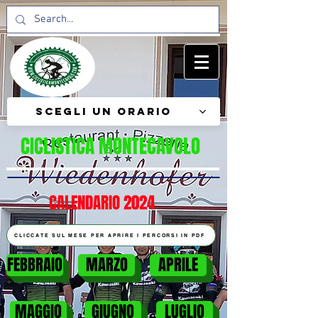
Scegli un orario
CICLISTICA MONTECAVOLO
CALENDARIO 2024
CLICCATE SUL MESE PER APRIRE I PERCORSI IN PDF
FEBBRAIO
MARZO
APRILE
MAGGIO
GIUGNO
LUGLIO