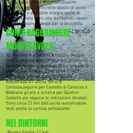
rende meta ideale di numerosissimi
ciclisti di ogni livello,nello spazio di pochi
chilometri è possibile scalare salite di
ogni tipo,dalle facili alle durissime,i nostri
saliscendi sono l'ideale per la bicicletta.
COME RAGGIUNGERE
MONTECAVOLO
Da Bologna Autostrada A1 uscita Reggio
Emilia, seguire per il Passo del Cerreto in
località Rivalta girare a destra e seguire le
indicazioni stradali. Sono circa 13 km
dall’uscita autostradale. Da Milano
Autostrada A1 uscita Terre di
Canossa,seguire per Castello di Canossa a
Bibbiano girare a sinistra per Quattro
Castella poi seguire le indicazioni stradali.
Sono circa 22 km dall'uscita autostradale.
Vedi anche la cartina sottostante.
NEI DINTORNI
-Reggio Emilia: 11 km