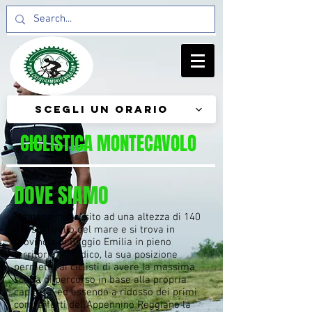
Scegli un orario
CICLISTICA MONTECAVOLO
DOVE SIAMO
Montecavolo e’ sito ad una altezza di 140
mt. sul livello del mare e si trova in
provincia di Reggio Emilia in pieno
territorio Matildico, la sua posizione
permette ai ciclisti di avere la massima
scelta di percorso in base alla propria
capacita’ ed essendo a ridosso dei primi
contrafforti dell’Appennino Reggiano la